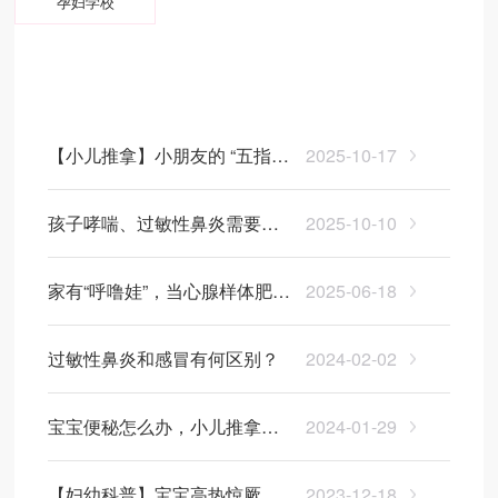
孕妇学校
医院动态
医院公告
信息公开
【小儿推拿】小朋友的 “五指
2025-10-17
山”：藏在小手里的健康魔法
孩子哮喘、过敏性鼻炎需要吃
2025-10-10
孟鲁司特钠？家长们需要知道
家有“呼噜娃”，当心腺样体肥
2025-06-18
这些！
大，不容忽视的儿童健康“杀
过敏性鼻炎和感冒有何区别？
2024-02-02
手”！
宝宝便秘怎么办，小儿推拿有
2024-01-29
奇效
【妇幼科普】宝宝高热惊厥处
2023-12-18