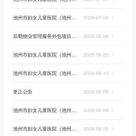
目（二次）询比采购结果变更
妇幼保健院）药品追溯码系统
公告
池州市妇女儿童医院（池州市
2026-07-06
采购项目成交结果公告
妇幼保健院）药品追溯码系统
后勤物业管理服务外包项目征
2026-06-30
采购项目询比采购邀请书
集公告
池州市妇女儿童医院（池州市
2026-06-22
妇幼保健院）经耳迷走神经刺
池州市妇女儿童医院（池州市
2026-06-12
激仪询价结果公告
妇幼保健院） 病媒防制服务项
更正公告
2026-06-09
目（二次）询比采购结果公告
池州市妇女儿童医院（池州市
2026-06-09
妇幼保健院）医疗设备技术参
池州市妇女儿童医院（池州市
2026-06-08
数市场调研公告